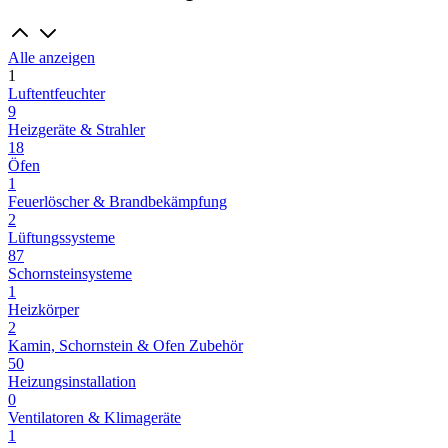
Alle anzeigen
1
Luftentfeuchter
9
Heizgeräte & Strahler
18
Öfen
1
Feuerlöscher & Brandbekämpfung
2
Lüftungssysteme
87
Schornsteinsysteme
1
Heizkörper
2
Kamin, Schornstein & Ofen Zubehör
50
Heizungsinstallation
0
Ventilatoren & Klimageräte
1