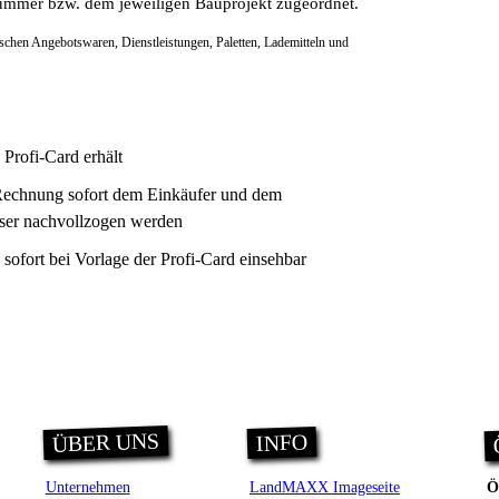
ummer bzw. dem jeweiligen Bauprojekt zugeordnet.
chen Angebotswaren, Dienstleistungen, Paletten, Lademitteln und
 Profi-Card erhält
n Rechnung sofort dem Einkäufer und dem
sser nachvollzogen werden
ofort bei Vorlage der Profi-Card einsehbar
ÜBER UNS
INFO
Unternehmen
LandMAXX Imageseite
Ö