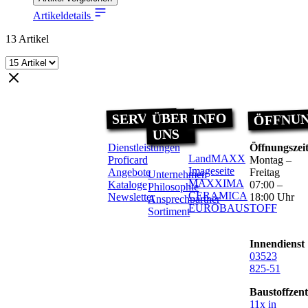
Artikeldetails
13
Artikel
ÖFFNUN
SERVICE
ÜBER
INFO
UNS
Dienstleistungen
Öffnungszei
LandMAXX
Proficard
Montag –
Imageseite
Angebote
Freitag
Unternehmen
MAXXIMA
Kataloge
07:00 –
Philosophie
CERAMICA
Newsletter
18:00 Uhr
Ansprechpartner
EUROBAUSTOFF
Sortiment
Innendienst
03523
825-51
Baustoffzen
11x in