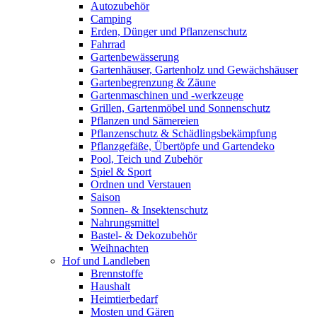
Autozubehör
Camping
Erden, Dünger und Pflanzenschutz
Fahrrad
Gartenbewässerung
Gartenhäuser, Gartenholz und Gewächshäuser
Gartenbegrenzung & Zäune
Gartenmaschinen und -werkzeuge
Grillen, Gartenmöbel und Sonnenschutz
Pflanzen und Sämereien
Pflanzenschutz & Schädlingsbekämpfung
Pflanzgefäße, Übertöpfe und Gartendeko
Pool, Teich und Zubehör
Spiel & Sport
Ordnen und Verstauen
Saison
Sonnen- & Insektenschutz
Nahrungsmittel
Bastel- & Dekozubehör
Weihnachten
Hof und Landleben
Brennstoffe
Haushalt
Heimtierbedarf
Mosten und Gären