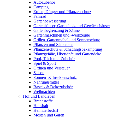
Autozubehör
Camping
Erden, Dünger und Pflanzenschutz
Fahrrad
Gartenbewässerung
Gartenhäuser, Gartenholz und Gewächshäuser
Gartenbegrenzung & Zäune
Gartenmaschinen und -werkzeuge
Grillen, Gartenmöbel und Sonnenschutz
Pflanzen und Sämereien
Pflanzenschutz & Schädlingsbekämpfung
Pflanzgefäße, Übertöpfe und Gartendeko
Pool, Teich und Zubehör
Spiel & Sport
Ordnen und Verstauen
Saison
Sonnen- & Insektenschutz
Nahrungsmittel
Bastel- & Dekozubehör
Weihnachten
Hof und Landleben
Brennstoffe
Haushalt
Heimtierbedarf
Mosten und Gären