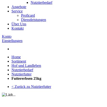
Nutztierbedarf
Angebote
Service
Proficard
Dienstleistungen
Über Uns
Kontakt
Konto
Einstellungen
Home
Sortiment
Hof und Landleben
Nutztierbedarf
Nutztierfutter
Futtererbsen 25kg
< Zurück zu Nutztierfutter