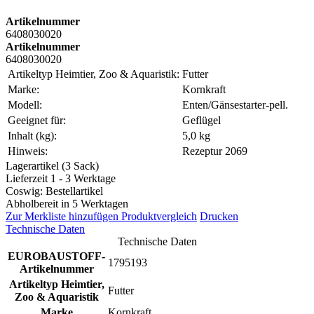
Artikelnummer
6408030020
Artikelnummer
6408030020
Artikeltyp Heimtier, Zoo & Aquaristik:
Futter
Marke:
Kornkraft
Modell:
Enten/Gänsestarter-pell.
Geeignet für:
Geflügel
Inhalt (kg):
5,0 kg
Hinweis:
Rezeptur 2069
Lagerartikel (3 Sack)
Lieferzeit 1 - 3 Werktage
Coswig: Bestellartikel
Abholbereit in 5 Werktagen
Zur Merkliste hinzufügen
Produktvergleich
Drucken
Technische Daten
Technische Daten
EUROBAUSTOFF-
1795193
Artikelnummer
Artikeltyp Heimtier,
Futter
Zoo & Aquaristik
Marke
Kornkraft