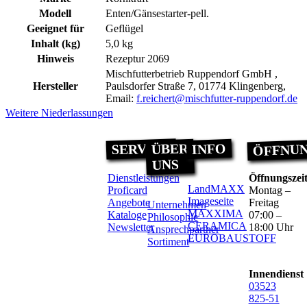
Modell
Enten/Gänsestarter-pell.
Geeignet für
Geflügel
Inhalt (kg)
5,0 kg
Hinweis
Rezeptur 2069
Mischfutterbetrieb Ruppendorf GmbH ,
Hersteller
Paulsdorfer Straße 7, 01774 Klingenberg,
Email:
f.reichert@mischfutter-ruppendorf.de
Weitere Niederlassungen
ÖFFNUN
SERVICE
ÜBER
INFO
UNS
Dienstleistungen
Öffnungszei
LandMAXX
Proficard
Montag –
Imageseite
Angebote
Freitag
Unternehmen
MAXXIMA
Kataloge
07:00 –
Philosophie
CERAMICA
Newsletter
18:00 Uhr
Ansprechpartner
EUROBAUSTOFF
Sortiment
Innendienst
03523
825-51